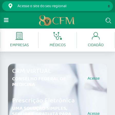
EMPRESAS
MÉDICOS
CIDADÃO
CRM VIRTUAL
CONSELHO FEDERAL DE
Acesse
MEDICINA
Prescrição Eletrônica
UMA SOLUÇÃO SIMPLES,
SEGURA E GRATUITA PARA
Acesse