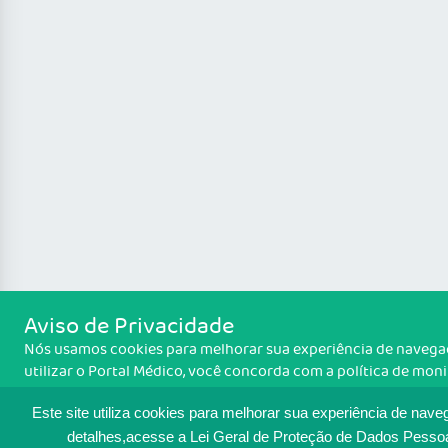
Aviso de Privacidade
Nós usamos cookies para melhorar sua experiência de navegaç
utilizar o Portal Médico, você concorda com a política de mo
cookies. Para ter mais informações sobre como isso é feito, a
cookies
. Se você concorda, clique em ACEITO.
Este site utiliza cookies para melhorar sua experiência de nave
detalhes,acesse a Lei Geral de Proteção de Dados Pesso