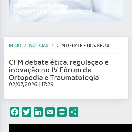
CONECTAR MÉDICOS,
PACIENTES E FARMACÊUTICOS.
INÍCIO
NOTÍCIAS
CFM DEBATE ÉTICA, REGULAÇÃO E INOVAÇÃO NO IV FÓRUM DE ORTOPEDIA E TRAUMATOLOGIA
CFM debate ética, regulação e
inovação no IV Fórum de
Ortopedia e Traumatologia
02/07/2026 | 17:29
Facebook
Twitter
LinkedIn
Email
Print
Share