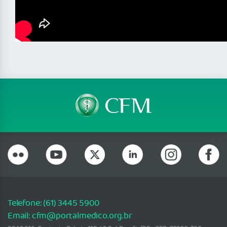
Telefone: (61) 3445 5900
Email: cfm@portalmedico.org.br