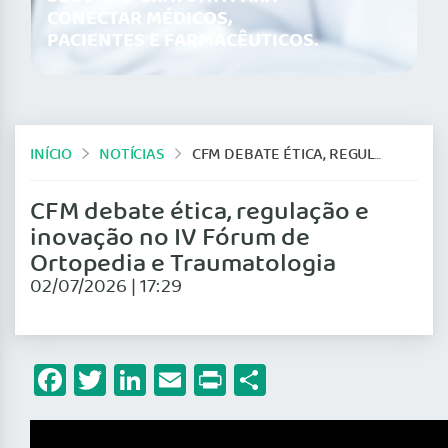
CONECTAR MÉDICOS,
PACIENTES E FARMACÊUTICOS.
INÍCIO
NOTÍCIAS
CFM DEBATE ÉTICA, REGULAÇÃO E INOVAÇÃO NO IV FÓRUM DE ORTOPEDIA E TRAUMATOLOGIA
CFM debate ética, regulação e
inovação no IV Fórum de
Ortopedia e Traumatologia
02/07/2026 | 17:29
Facebook
Twitter
LinkedIn
Email
Print
Share