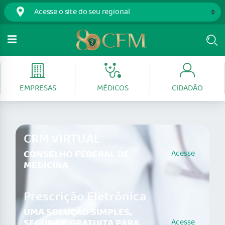
EMPRESAS
MÉDICOS
CIDADÃO
CRM VIRTUAL
CONSELHO FEDERAL DE
Acesse
MEDICINA
Prescrição Eletrônica
UMA SOLUÇÃO SIMPLES,
SEGURA E GRATUITA PARA
Acesse