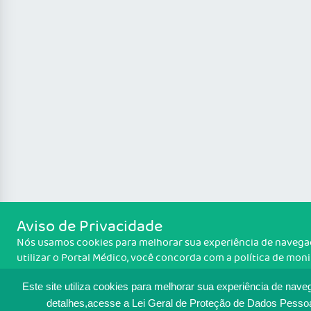
Aviso de Privacidade
Nós usamos cookies para melhorar sua experiência de navegaç
utilizar o Portal Médico, você concorda com a política de mo
cookies. Para ter mais informações sobre como isso é feito, a
cookies
. Se você concorda, clique em ACEITO.
Este site utiliza cookies para melhorar sua experiência de nave
detalhes,acesse a Lei Geral de Proteção de Dados Pesso