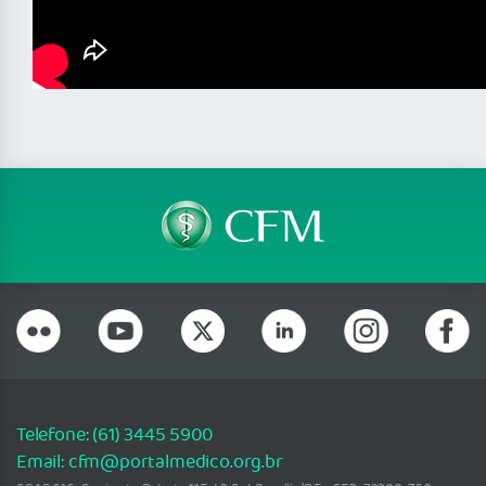
Telefone: (61) 3445 5900
Email: cfm@portalmedico.org.br