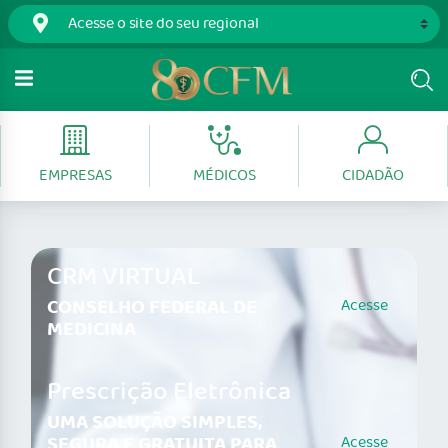
EMPRESAS
MÉDICOS
CIDADÃO
CRM VIRTUAL
CONSELHO FEDERAL DE
Acesse
MEDICINA
Prescrição Eletrônica
UMA SOLUÇÃO SIMPLES,
SEGURA E GRATUITA PARA
Acesse