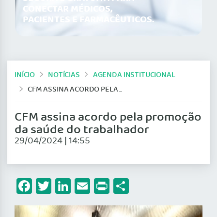
CONECTAR MÉDICOS,
PACIENTES E FARMACÊUTICOS.
INÍCIO
NOTÍCIAS
AGENDA INSTITUCIONAL
CFM ASSINA ACORDO PELA PROMOÇÃO DA SAÚDE DO TRABALHADOR
CFM assina acordo pela promoção
da saúde do trabalhador
29/04/2024 | 14:55
Facebook
Twitter
LinkedIn
Email
Print
Share