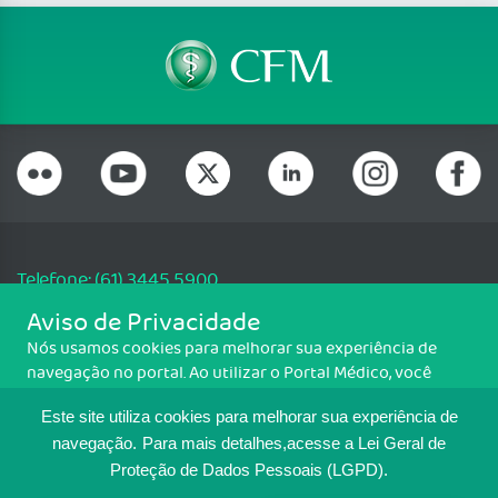
Telefone: (61) 3445 5900
Email: cfm@portalmedico.org.br
Aviso de Privacidade
SGAS 616, Conjunto D, Lote 115, L2 Sul, Brasília/DF - CEP: 70200-760 -
Nós usamos cookies para melhorar sua experiência de
CNPJ: 33.583.550/0001-30
navegação no portal. Ao utilizar o Portal Médico, você
Copyright CFM. Todos os direitos reservados.
concorda com a política de monitoramento de cookies.
Este site utiliza cookies para melhorar sua experiência de
Para ter mais informações sobre como isso é feito, acesse
MAPA DO SITE
Política de cookies
. Se você concorda, clique em ACEITO.
navegação.
Para mais detalhes,acesse a Lei Geral de
Proteção de Dados Pessoais (LGPD).