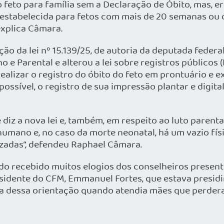
eto para família sem a Declaração de Óbito, mas, era 
estabelecida para fetos com mais de 20 semanas ou c
explica Câmara.
 da lei nº 15.139/25, de autoria da deputada federal
e Parental e alterou a lei sobre registros públicos (
alizar o registro do óbito do feto em prontuário e ex
possível, o registro de sua impressão plantar e digit
iz a nova lei e, também, em respeito ao luto parenta
humano e, no caso da morte neonatal, há um vazio fís
zadas”, defendeu Raphael Câmara.
o recebido muitos elogios dos conselheiros presentes
residente do CFM, Emmanuel Fortes, que estava presidi
lta dessa orientação quando atendia mães que perder