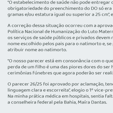
“O estabelecimento de saúde não pode entregar o f
obrigatoriedade do preenchimento do DO só era 
gramas e/ou estatura igual ou superior a 25 cm”, 
A correção dessa situação ocorreu com a aprovação
Política Nacional de Humanização do Luto Materno 
os serviços de saúde públicos e privados devem re
nome escolhido pelos pais para o natimorto e, se 
atribuir nome ao natimorto.
“O nosso parecer está em consonância com o que d
perda de um filho é uma das piores dores do ser 
cerimônias fúnebres que agora poderão ser reali
O parecer 26/25 foi aprovado por aclamação, tend
linguagem clara e escorreita”, elogio o 1º vice-p
Na minha prática médica em hospitais, sentia fa
a conselheira federal pela Bahia, Maíra Dantas.