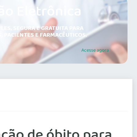
ão Eletrônica
LES, SEGURA E GRATUITA PARA
, PACIENTES E FARMACÊUTICOS.
Acesse
agora
ção de óbito para