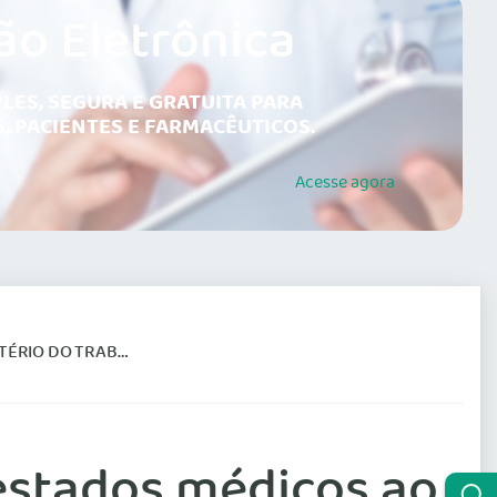
ão Eletrônica
LES, SEGURA E GRATUITA PARA
, PACIENTES E FARMACÊUTICOS.
Acesse
agora
A COMBATER FRAUDES
estados médicos ao