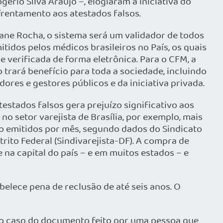
ério Silva Araújo –, elogiaram a iniciativa do
frentamento aos atestados falsos.
ane Rocha, o sistema será um validador de todos
tidos pelos médicos brasileiros no País, os quais
e verificada de forma eletrônica. Para o CFM, a
trará benefício para toda a sociedade, incluindo
ores e gestores públicos e da iniciativa privada.
estados falsos gera prejuízo significativo aos
o setor varejista de Brasília, por exemplo, mais
são emitidos por mês, segundo dados do Sindicato
rito Federal (Sindivarejista-DF). A compra de
 na capital do país – e em muitos estados – e
belece pena de reclusão de até seis anos. O
é o caso do documento feito por uma pessoa que