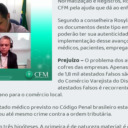
Normatização e Registros, Rog
CFM pela ajuda que dá ao en
Segundo a conselheira Rosyl
os documentos deste tipo emi
poderão ter sua autenticidad
implementação desse avanço 
médicos, pacientes, empregad
Prejuízo –
O problema dos at
cofres das empresas. Apenas n
de 1,8 mil atestados falsos 
do Comércio Varejista do Dist
atestados falsos é recorrente
ano para o comércio local.
stado médico previsto no Código Penal brasileiro esta
ou até mesmo crime contra a ordem tributária.
 três hipóteses. A primeira é de natureza material: 