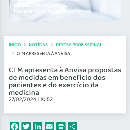
CONECTAR MÉDICOS,
PACIENTES E FARMACÊUTICOS.
INÍCIO
NOTÍCIAS
DEFESA PROFISSIONAL
CFM APRESENTA À ANVISA PROPOSTAS DE MEDIDAS EM BENEFICIO DOS PACIENTES E DO EXERCÍCIO DA MEDICINA
CFM apresenta à Anvisa propostas
de medidas em beneficio dos
pacientes e do exercício da
medicina
27/02/2024 | 10:52
Facebook
Twitter
LinkedIn
Email
Print
Share