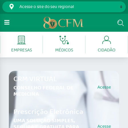
EMPRESAS
MÉDICOS
CIDADÃO
CRM VIRTUAL
CONSELHO FEDERAL DE
Acesse
MEDICINA
Prescrição Eletrônica
UMA SOLUÇÃO SIMPLES,
SEGURA E GRATUITA PARA
Acesse