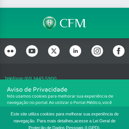
Telefone: (61) 3445 5900
Email: cfm@portalmedico.org.br
Aviso de Privacidade
SGAS 616, Conjunto D, Lote 115, L2 Sul, Brasília/DF - CEP: 70200-760 -
Nós usamos cookies para melhorar sua experiência de
CNPJ: 33.583.550/0001-30
navegação no portal. Ao utilizar o Portal Médico, você
Copyright CFM. Todos os direitos reservados.
concorda com a política de monitoramento de cookies.
Este site utiliza cookies para melhorar sua experiência de
Para ter mais informações sobre como isso é feito, acesse
MAPA DO SITE
Política de cookies
. Se você concorda, clique em ACEITO.
navegação.
Para mais detalhes,acesse a Lei Geral de
Proteção de Dados Pessoais (LGPD).