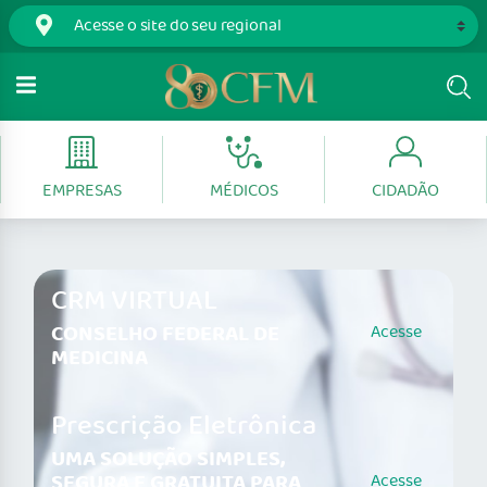
EMPRESAS
MÉDICOS
CIDADÃO
CRM VIRTUAL
CONSELHO FEDERAL DE
Acesse
MEDICINA
Prescrição Eletrônica
UMA SOLUÇÃO SIMPLES,
SEGURA E GRATUITA PARA
Acesse