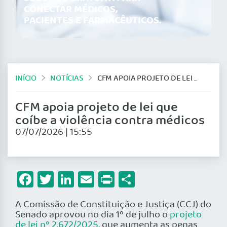
CONECTAR MÉDICOS,
PACIENTES E FARMACÊUTICOS.
INÍCIO
NOTÍCIAS
CFM APOIA PROJETO DE LEI QUE COÍBE A VIOLÊNCIA CONTRA MÉDICOS
CFM apoia projeto de lei que
coíbe a violência contra médicos
07/07/2026 | 15:55
Facebook
Twitter
LinkedIn
Email
Print
Share
A Comissão de Constituição e Justiça (CCJ) do
Senado aprovou no dia 1º de julho o
projeto
de lei nº 2.672/2025
, que aumenta as penas