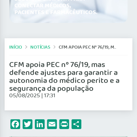
CONECTAR MÉDICOS,
PACIENTES E FARMACÊUTICOS.
INÍCIO
NOTÍCIAS
CFM APOIA PEC Nº 76/19, MAS DEFENDE AJUSTES PARA GARANTIR A AUTONOMIA DO MÉDICO PERITO E A SEGURANÇA DA POPULAÇÃO
CFM apoia PEC nº 76/19, mas
defende ajustes para garantir a
autonomia do médico perito e a
segurança da população
05/08/2025 | 17:31
Facebook
Twitter
LinkedIn
Email
Print
Share