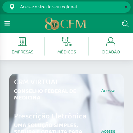
EMPRESAS
MÉDICOS
CIDADÃO
CRM VIRTUAL
CONSELHO FEDERAL DE
Acesse
MEDICINA
Prescrição Eletrônica
UMA SOLUÇÃO SIMPLES,
SEGURA E GRATUITA PARA
Acesse