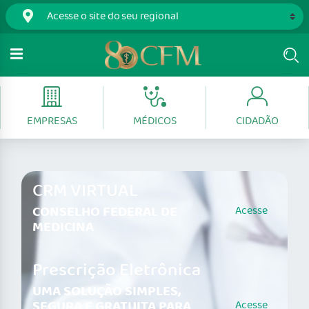
EMPRESAS
MÉDICOS
CIDADÃO
CRM VIRTUAL
CONSELHO FEDERAL DE
Acesse
MEDICINA
Prescrição Eletrônica
UMA SOLUÇÃO SIMPLES,
SEGURA E GRATUITA PARA
Acesse