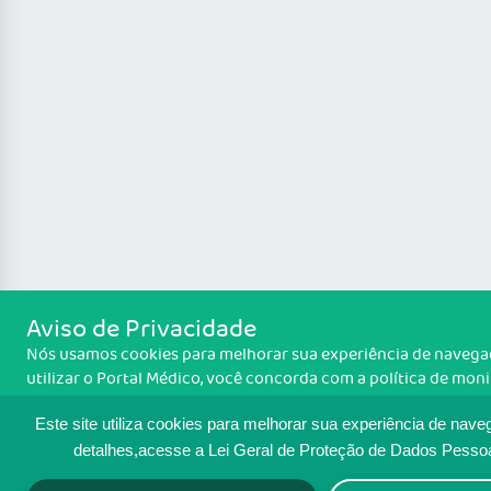
Aviso de Privacidade
Nós usamos cookies para melhorar sua experiência de navegaç
utilizar o Portal Médico, você concorda com a política de mo
cookies. Para ter mais informações sobre como isso é feito, a
cookies
. Se você concorda, clique em ACEITO.
Este site utiliza cookies para melhorar sua experiência de nave
detalhes,acesse a Lei Geral de Proteção de Dados Pesso