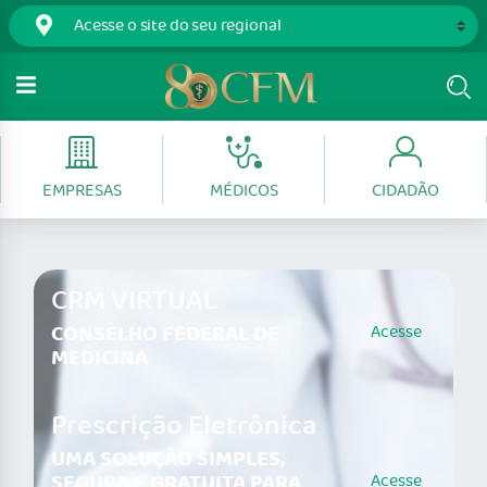
EMPRESAS
MÉDICOS
CIDADÃO
CRM VIRTUAL
CONSELHO FEDERAL DE
Acesse
MEDICINA
Prescrição Eletrônica
UMA SOLUÇÃO SIMPLES,
SEGURA E GRATUITA PARA
Acesse