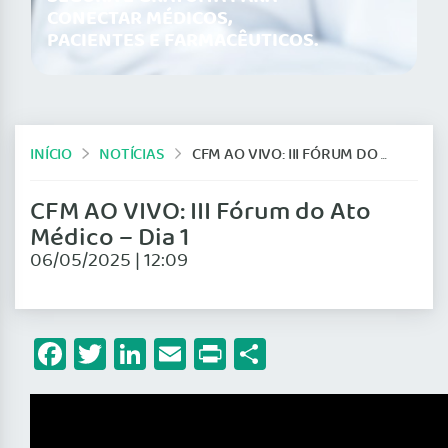
CONECTAR MÉDICOS,
PACIENTES E FARMACÊUTICOS.
INÍCIO
NOTÍCIAS
CFM AO VIVO: III FÓRUM DO ATO MÉDICO – DIA 1
CFM AO VIVO: III Fórum do Ato
Médico – Dia 1
06/05/2025 | 12:09
Facebook
Twitter
LinkedIn
Email
Print
Share