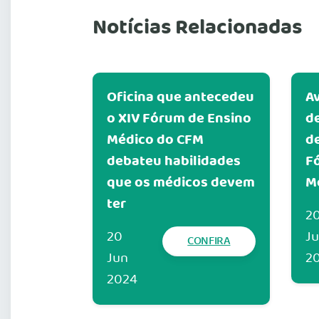
Notícias Relacionadas
Oficina que antecedeu
Av
o XIV Fórum de Ensino
de
Médico do CFM
de
debateu habilidades
F
que os médicos devem
M
ter
2
20
J
CONFIRA
Jun
2
2024