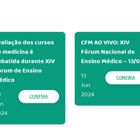
aliação dos cursos
CFM AO VIVO: XIV
 medicina é
Fórum Nacional de
batida durante XIV
Ensino Médico – 13/
órum de Ensino
13
CONFIRA
édico
Jun
0
2024
CONFIRA
un
024