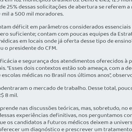
s em 182 municípios brasileiros. Dentre eles, 129 m
e 25% dessas solicitações de abertura se referem a 
 mil a 500 mil moradores.
ntam déficit em parâmetros considerados essenciais
mero suficiente; contam com poucas equipes da Estra
 médicas em locais onde já oferta desse tipo de ens
ou o presidente do CFM.
eficácia e segurança dos atendimentos oferecidos à p
nais. “Esses dois contextos estão sob ameaça, com a
escolas médicas no Brasil nos últimos anos”, observo
adentraram o mercado de trabalho. Desse total, pouc
$ 8 mil.
aprende nas discussões teóricas, mas, sobretudo, no e
os dessas experiências definitivas, nos perguntamos 
e os candidatos a futuros médicos deixem a univers
oferecer um diagnóstico e prescrever um tratamento