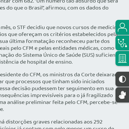
contar com 682. “Um número tão absurdo que será
s do que o Brasil”, afirmou, com os dados do
mês, o STF decidiu que novos cursos de medicina
os que ofereçam os critérios estabelecidos pela
 sua última formatação reconheceu parte dos
deais pelo CFM e pelas entidades médicas, como
rnação do Sistema Único de Saúde (SUS) suficiente
stência de hospital de ensino.
esidente do CFM, os ministros da Corte deixaram
ar que processos que tinham sido iniciados
dessa decisão pudessem ter seguimento em sua
nsequências imprevisíveis para o já fragilizado
ma análise preliminar feita pelo CFM, percebe-se
e.
á distorções graves relacionadas aos 292