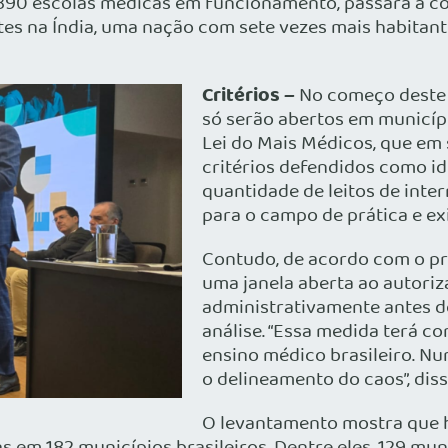
oje 390 escolas médicas em funcionamento, passará a 
tes na Índia, uma nação com sete vezes mais habitante
Critérios –
No começo deste 
só serão abertos em municípi
Lei do Mais Médicos, que em
critérios defendidos como i
quantidade de leitos de inte
para o campo de prática e exi
Contudo, de acordo com o pr
uma janela aberta ao autoriz
administrativamente antes 
análise. “Essa medida terá co
ensino médico brasileiro. Nu
o delineamento do caos”, diss
O levantamento mostra que h