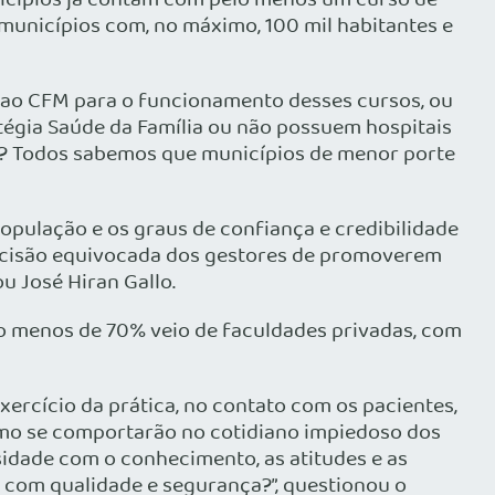
unicípios já contam com pelo menos um curso de
municípios com, no máximo, 100 mil habitantes e
 ao CFM para o funcionamento desses cursos, ou
tégia Saúde da Família ou não possuem hospitais
ino? Todos sabemos que municípios de menor porte
opulação e os graus de confiança e credibilidade
 decisão equivocada dos gestores de promoverem
u José Hiran Gallo.
o menos de 70% veio de faculdades privadas, com
xercício da prática, no contato com os pacientes,
como se comportarão no cotidiano impiedoso dos
idade com o conhecimento, as atitudes e as
 com qualidade e segurança?”, questionou o