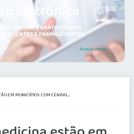
ão Eletrônica
LES, SEGURA E GRATUITA PARA
, PACIENTES E FARMACÊUTICOS.
Acesse
agora
S COM CENÁRIO DESFAVORÁVEL AO ENSINO
medicina estão em