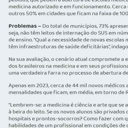
pedidos, que pedem a abertura de escolas médica
medicina autorizado e em funcionamento. Cerca d
outros 50% em cidades que ficam na faixa de 100
Problemas –
Do total de municípios, 73% aprese
seja, não têm leitos de internação do SUS em nú
de ensino. “Qual a necessidade de novas escolas
têm infraestruturas de saúde deficitárias”, indag
Na sua avaliação, o cenário atual compromete a 
dos brasileiros na medicina e em seus profissio
uma verdadeira farra no processo de abertura de 
Apenas em 2023, cerca de 44 mil novos médicos 
mensalidades que ficam, em média, em torno de R
“Lembrem-se: a medicina é ciência e arte que se 
à beira do leito. Se os novos alunos são privad
hospitais e prontos-socorros? Como fazer com qu
habilidades de um profissional em condições de 