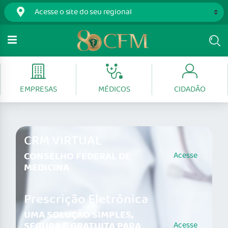
EMPRESAS
MÉDICOS
CIDADÃO
CRM VIRTUAL
CONSELHO FEDERAL DE
Acesse
MEDICINA
Prescrição Eletrônica
UMA SOLUÇÃO SIMPLES,
SEGURA E GRATUITA PARA
Acesse