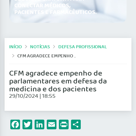
CONECTAR MÉDICOS,
PACIENTES E FARMACÊUTICOS.
INÍCIO
NOTÍCIAS
DEFESA PROFISSIONAL
CFM AGRADECE EMPENHO DE PARLAMENTARES EM DEFESA DA MEDICINA E DOS PACIENTES
CFM agradece empenho de
parlamentares em defesa da
medicina e dos pacientes
29/10/2024 | 18:55
Facebook
Twitter
LinkedIn
Email
Print
Share