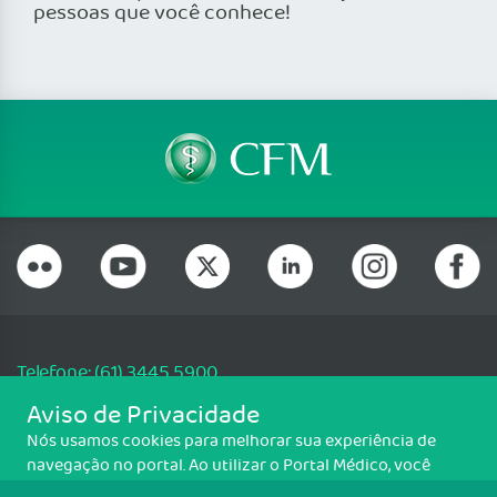
pessoas que você conhece!
Telefone: (61) 3445 5900
Email: cfm@portalmedico.org.br
Aviso de Privacidade
SGAS 616, Conjunto D, Lote 115, L2 Sul, Brasília/DF - CEP: 70200-760 -
Nós usamos cookies para melhorar sua experiência de
CNPJ: 33.583.550/0001-30
navegação no portal. Ao utilizar o Portal Médico, você
Copyright CFM. Todos os direitos reservados.
concorda com a política de monitoramento de cookies.