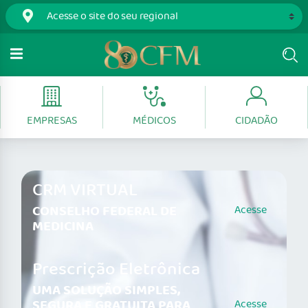
EMPRESAS
MÉDICOS
CIDADÃO
CRM VIRTUAL
CONSELHO FEDERAL DE
Acesse
MEDICINA
Prescrição Eletrônica
UMA SOLUÇÃO SIMPLES,
SEGURA E GRATUITA PARA
Acesse