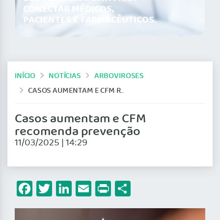
CONECTAR MÉDICOS,
PACIENTES E FARMACÊUTICOS.
INÍCIO
NOTÍCIAS
ARBOVIROSES
CASOS AUMENTAM E CFM RECOMENDA PREVENÇÃO
Casos aumentam e CFM
recomenda prevenção
11/03/2025 | 14:29
Facebook
Twitter
LinkedIn
Email
Print
Share