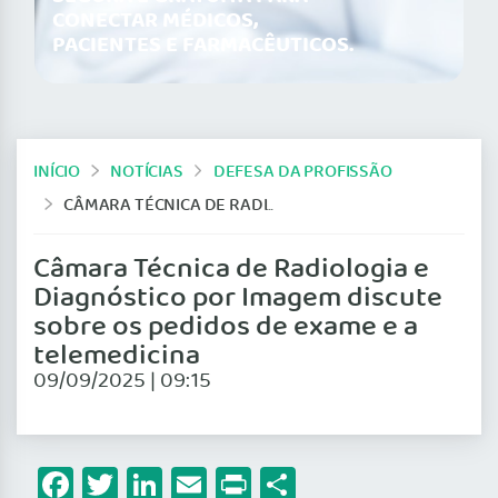
CONECTAR MÉDICOS,
PACIENTES E FARMACÊUTICOS.
INÍCIO
NOTÍCIAS
DEFESA DA PROFISSÃO
CÂMARA TÉCNICA DE RADIOLOGIA E DIAGNÓSTICO POR IMAGEM DISCUTE SOBRE OS PEDIDOS DE EXAME E A TELEMEDICINA
Câmara Técnica de Radiologia e
Diagnóstico por Imagem discute
sobre os pedidos de exame e a
telemedicina
09/09/2025 | 09:15
Facebook
Twitter
LinkedIn
Email
Print
Share