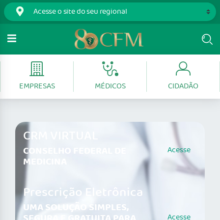
EMPRESAS
MÉDICOS
CIDADÃO
CRM VIRTUAL
CONSELHO FEDERAL DE
Acesse
MEDICINA
Prescrição Eletrônica
UMA SOLUÇÃO SIMPLES,
SEGURA E GRATUITA PARA
Acesse