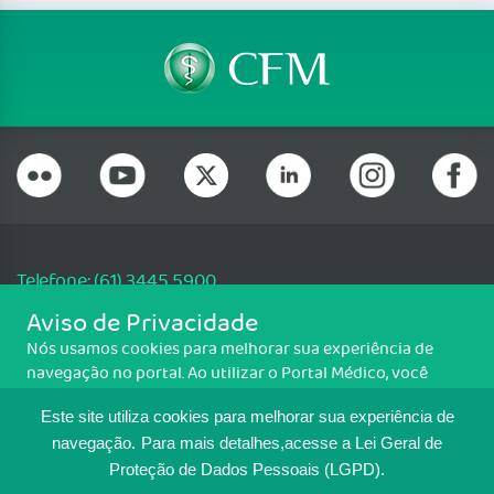
Telefone: (61) 3445 5900
Email: cfm@portalmedico.org.br
Aviso de Privacidade
SGAS 616, Conjunto D, Lote 115, L2 Sul, Brasília/DF - CEP: 70200-760 -
Nós usamos cookies para melhorar sua experiência de
CNPJ: 33.583.550/0001-30
navegação no portal. Ao utilizar o Portal Médico, você
Copyright CFM. Todos os direitos reservados.
concorda com a política de monitoramento de cookies.
Este site utiliza cookies para melhorar sua experiência de
Para ter mais informações sobre como isso é feito, acesse
MAPA DO SITE
Política de cookies
. Se você concorda, clique em ACEITO.
navegação.
Para mais detalhes,acesse a Lei Geral de
Proteção de Dados Pessoais (LGPD).