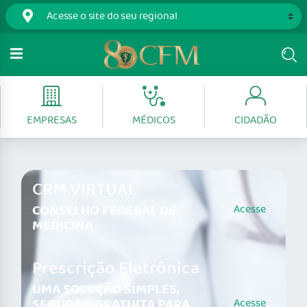
EMPRESAS
MÉDICOS
CIDADÃO
CRM VIRTUAL
CONSELHO FEDERAL DE
Acesse
MEDICINA
Prescrição Eletrônica
UMA SOLUÇÃO SIMPLES,
SEGURA E GRATUITA PARA
Acesse