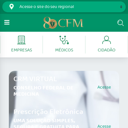
EMPRESAS
MÉDICOS
CIDADÃO
CRM VIRTUAL
CONSELHO FEDERAL DE
Acesse
MEDICINA
Prescrição Eletrônica
UMA SOLUÇÃO SIMPLES,
SEGURA E GRATUITA PARA
Acesse