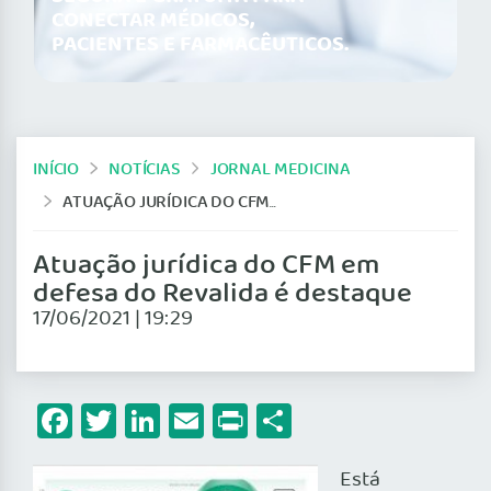
CONECTAR MÉDICOS,
PACIENTES E FARMACÊUTICOS.
INÍCIO
NOTÍCIAS
JORNAL MEDICINA
ATUAÇÃO JURÍDICA DO CFM EM DEFESA DO REVALIDA É DESTAQUE
Atuação jurídica do CFM em
defesa do Revalida é destaque
17/06/2021 | 19:29
Facebook
Twitter
LinkedIn
Email
Print
Share
Está