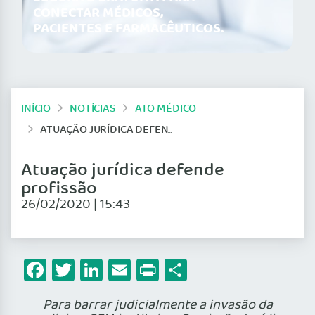
CONECTAR MÉDICOS,
PACIENTES E FARMACÊUTICOS.
INÍCIO
NOTÍCIAS
ATO MÉDICO
ATUAÇÃO JURÍDICA DEFENDE PROFISSÃO
Atuação jurídica defende
profissão
26/02/2020 | 15:43
Facebook
Twitter
LinkedIn
Email
Print
Share
Para barrar judicialmente a invasão da