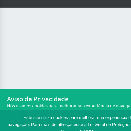
Aviso de Privacidade
Nós usamos cookies para melhorar sua experiência de naveg
portal. Ao utilizar o Portal Médico, você concorda com a políti
Este site utiliza cookies para melhorar sua experiência 
monitoramento de cookies. Para ter mais informações sobre 
Política de cookies
é feito, acesse
. Se você concorda, clique e
navegação.
Para mais detalhes,acesse a Lei Geral de Proteção