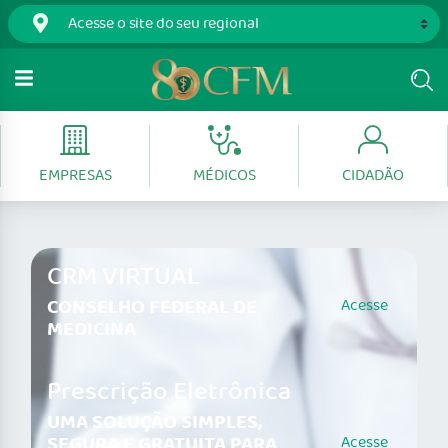
EMPRESAS
MÉDICOS
CIDADÃO
CRM VIRTUAL
CONSELHO FEDERAL DE
Acesse
MEDICINA
Prescrição Eletrônica
UMA SOLUÇÃO SIMPLES,
SEGURA E GRATUITA PARA
Acesse