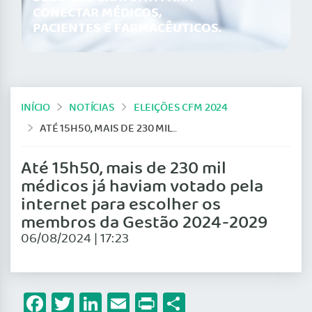
CONECTAR MÉDICOS,
PACIENTES E FARMACÊUTICOS.
INÍCIO
NOTÍCIAS
ELEIÇÕES CFM 2024
ATÉ 15H50, MAIS DE 230 MIL MÉDICOS JÁ HAVIAM VOTADO PELA INTERNET PARA ESCOLHER OS MEMBROS DA GESTÃO 2024-2029
Até 15h50, mais de 230 mil
médicos já haviam votado pela
internet para escolher os
membros da Gestão 2024-2029
06/08/2024 | 17:23
Facebook
Twitter
LinkedIn
Email
Print
Share