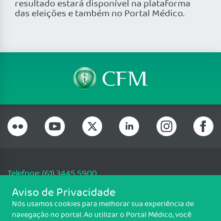
resultado estará disponível na plataforma
das eleições e também no Portal Médico.
Telefone: (61) 3445 5900
Email: cfm@portalmedico.org.br
Aviso de Privacidade
SGAS 616, Conjunto D, Lote 115, L2 Sul, Brasília/DF - CEP: 70200-760 -
Nós usamos cookies para melhorar sua experiência de
CNPJ: 33.583.550/0001-30
navegação no portal. Ao utilizar o Portal Médico, você