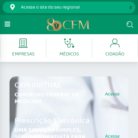
EMPRESAS
MÉDICOS
CIDADÃO
CRM VIRTUAL
CONSELHO FEDERAL DE
Acesse
MEDICINA
Prescrição Eletrônica
UMA SOLUÇÃO SIMPLES,
SEGURA E GRATUITA PARA
Acesse