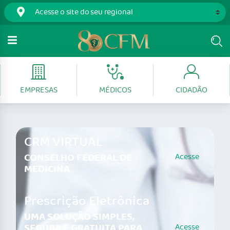
EMPRESAS
MÉDICOS
CIDADÃO
CRM VIRTUAL
CONSELHO FEDERAL DE
Acesse
MEDICINA
Prescrição Eletrônica
UMA SOLUÇÃO SIMPLES,
SEGURA E GRATUITA PARA
Acesse