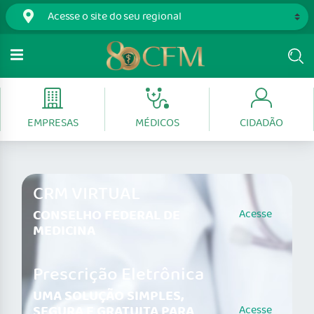
EMPRESAS
MÉDICOS
CIDADÃO
CRM VIRTUAL
CONSELHO FEDERAL DE
Acesse
MEDICINA
Prescrição Eletrônica
UMA SOLUÇÃO SIMPLES,
SEGURA E GRATUITA PARA
Acesse