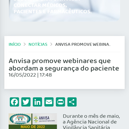
CONECTAR MÉDICOS,
PACIENTES E FARMACÊUTICOS.
INÍCIO
NOTÍCIAS
ANVISA PROMOVE WEBINARES QUE ABORDAM A SEGURANÇA DO PACIENTE
Anvisa promove webinares que
abordam a segurança do paciente
16/05/2022 | 17:48
Facebook
Twitter
LinkedIn
Email
Print
Share
Durante o mês de maio,
a Agência Nacional de
Vigilância Sanitária