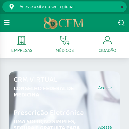
EMPRESAS
MÉDICOS
CIDADÃO
CRM VIRTUAL
CONSELHO FEDERAL DE
Acesse
MEDICINA
Prescrição Eletrônica
UMA SOLUÇÃO SIMPLES,
SEGURA E GRATUITA PARA
Acesse