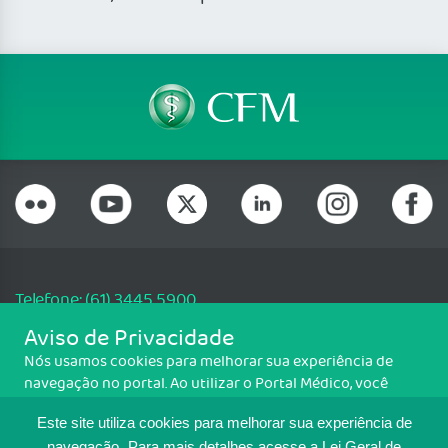
Telefone: (61) 3445 5900
Email: cfm@portalmedico.org.br
Aviso de Privacidade
SGAS 616, Conjunto D, Lote 115, L2 Sul, Brasília/DF - CEP: 70200-760 -
Nós usamos cookies para melhorar sua experiência de
CNPJ: 33.583.550/0001-30
navegação no portal. Ao utilizar o Portal Médico, você
Copyright CFM. Todos os direitos reservados.
concorda com a política de monitoramento de cookies.
Este site utiliza cookies para melhorar sua experiência de
Para ter mais informações sobre como isso é feito, acesse
navegação.
Para mais detalhes,acesse a Lei Geral de