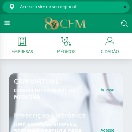
EMPRESAS
MÉDICOS
CIDADÃO
CRM VIRTUAL
CONSELHO FEDERAL DE
Acesse
MEDICINA
Prescrição Eletrônica
UMA SOLUÇÃO SIMPLES,
SEGURA E GRATUITA PARA
Acesse