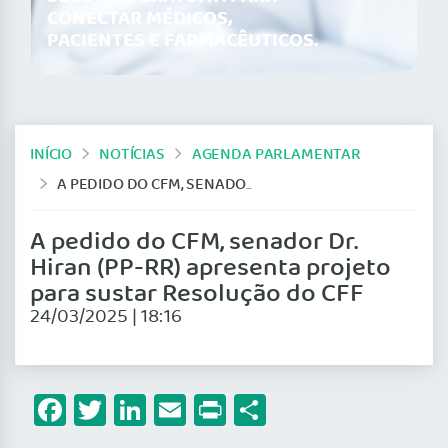
CONECTAR MÉDICOS,
PACIENTES E FARMACÊUTICOS.
INÍCIO
NOTÍCIAS
AGENDA PARLAMENTAR
A PEDIDO DO CFM, SENADOR DR. HIRAN (PP-RR) APRESENTA PROJETO PARA SUSTAR RESOLUÇÃO DO CFF
A pedido do CFM, senador Dr.
Hiran (PP-RR) apresenta projeto
para sustar Resolução do CFF
24/03/2025 | 18:16
Facebook
Twitter
LinkedIn
Email
Print
Share