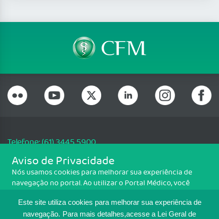
Telefone: (61) 3445 5900
Email: cfm@portalmedico.org.br
Aviso de Privacidade
SGAS 616, Conjunto D, Lote 115, L2 Sul, Brasília/DF - CEP: 70200-760 -
Nós usamos cookies para melhorar sua experiência de
CNPJ: 33.583.550/0001-30
navegação no portal. Ao utilizar o Portal Médico, você
Copyright CFM. Todos os direitos reservados.
concorda com a política de monitoramento de cookies.
Este site utiliza cookies para melhorar sua experiência de
Para ter mais informações sobre como isso é feito, acesse
MAPA DO SITE
Política de cookies
. Se você concorda, clique em ACEITO.
navegação.
Para mais detalhes,acesse a Lei Geral de