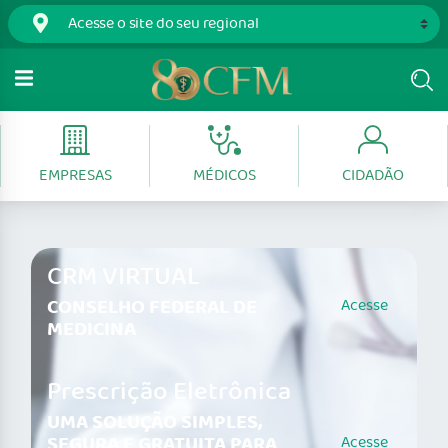
EMPRESAS
MÉDICOS
CIDADÃO
CRM VIRTUAL
CONSELHO FEDERAL DE
Acesse
MEDICINA
Prescrição Eletrônica
UMA SOLUÇÃO SIMPLES,
SEGURA E GRATUITA PARA
Acesse