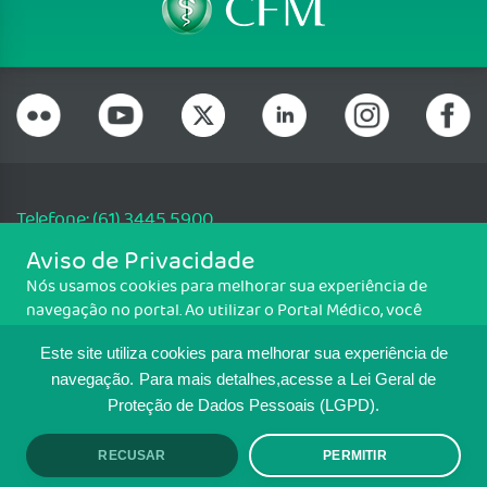
Telefone: (61) 3445 5900
Email: cfm@portalmedico.org.br
Aviso de Privacidade
SGAS 616, Conjunto D, Lote 115, L2 Sul, Brasília/DF - CEP: 70200-760 -
Nós usamos cookies para melhorar sua experiência de
CNPJ: 33.583.550/0001-30
navegação no portal. Ao utilizar o Portal Médico, você
Copyright CFM. Todos os direitos reservados.
concorda com a política de monitoramento de cookies.
Este site utiliza cookies para melhorar sua experiência de
Para ter mais informações sobre como isso é feito, acesse
MAPA DO SITE
Política de cookies
. Se você concorda, clique em ACEITO.
navegação.
Para mais detalhes,acesse a Lei Geral de
Proteção de Dados Pessoais (LGPD).
TRANSPARÊNCIA E PRESTAÇÃO DE
CONTAS
RECUSAR
PERMITIR
ACEITO