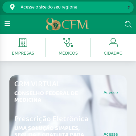
EMPRESAS
MÉDICOS
CIDADÃO
CRM VIRTUAL
CONSELHO FEDERAL DE
Acesse
MEDICINA
Prescrição Eletrônica
UMA SOLUÇÃO SIMPLES,
SEGURA E GRATUITA PARA
Acesse