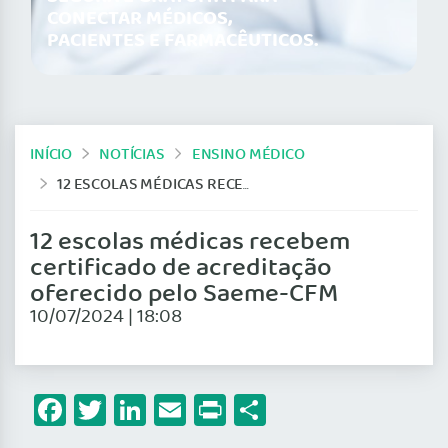
CONECTAR MÉDICOS,
PACIENTES E FARMACÊUTICOS.
INÍCIO
NOTÍCIAS
ENSINO MÉDICO
12 ESCOLAS MÉDICAS RECEBEM CERTIFICADO DE ACREDITAÇÃO OFERECIDO PELO SAEME-CFM
12 escolas médicas recebem
certificado de acreditação
oferecido pelo Saeme-CFM
10/07/2024 | 18:08
Facebook
Twitter
LinkedIn
Email
Print
Share