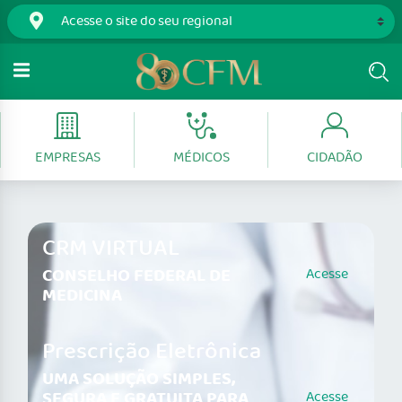
EMPRESAS
MÉDICOS
CIDADÃO
CRM VIRTUAL
CONSELHO FEDERAL DE
Acesse
MEDICINA
Prescrição Eletrônica
UMA SOLUÇÃO SIMPLES,
SEGURA E GRATUITA PARA
Acesse