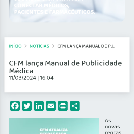
CONECTAR MÉDICOS,
PACIENTES E FARMACÊUTICOS.
INÍCIO
NOTÍCIAS
CFM LANÇA MANUAL DE PUBLICIDADE MÉDICA
CFM lança Manual de Publicidade
Médica
11/03/2024 | 16:04
Facebook
Twitter
LinkedIn
Email
Print
Share
As
novas
regras