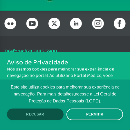
Telefone: (61) 3445 5900
Email: cfm@portalmedico.org.br
Aviso de Privacidade
SGAS 616, Conjunto D, Lote 115, L2 Sul, Brasília/DF - CEP: 70200-760 -
Nós usamos cookies para melhorar sua experiência de
CNPJ: 33.583.550/0001-30
navegação no portal. Ao utilizar o Portal Médico, você
Copyright CFM. Todos os direitos reservados.
concorda com a política de monitoramento de cookies.
Este site utiliza cookies para melhorar sua experiência de
Para ter mais informações sobre como isso é feito, acesse
MAPA DO SITE
Política de cookies
. Se você concorda, clique em ACEITO.
navegação.
Para mais detalhes,acesse a Lei Geral de
Proteção de Dados Pessoais (LGPD).
TRANSPARÊNCIA E PRESTAÇÃO DE
CONTAS
RECUSAR
PERMITIR
ACEITO