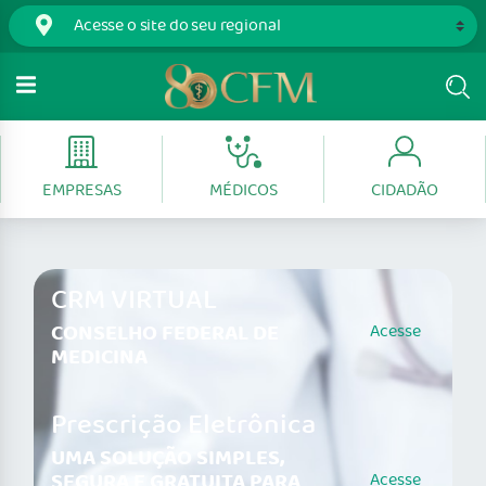
EMPRESAS
MÉDICOS
CIDADÃO
CRM VIRTUAL
CONSELHO FEDERAL DE
Acesse
MEDICINA
Prescrição Eletrônica
UMA SOLUÇÃO SIMPLES,
SEGURA E GRATUITA PARA
Acesse