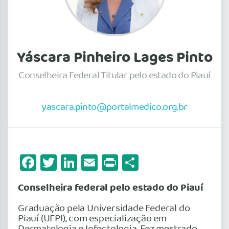
Yáscara Pinheiro Lages Pinto
Conselheira Federal Titular pelo estado do Piauí
yascara.pinto@portalmedico.org.br
Facebook
Twitter
LinkedIn
Email
Print
Share
Conselheira federal pelo estado do Piauí
Graduação pela Universidade Federal do
Piauí (UFPI), com especialização em
Dermatologia e Infectologia. Fez mestrado