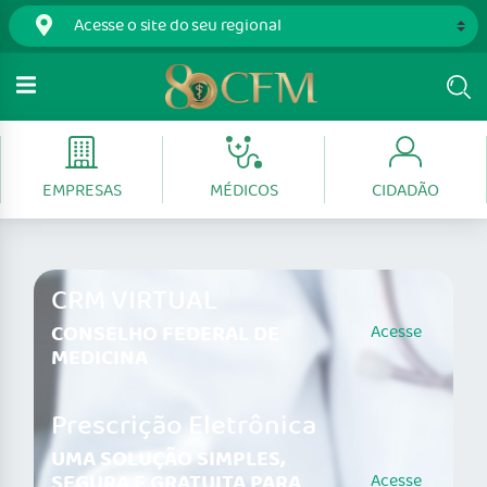
EMPRESAS
MÉDICOS
CIDADÃO
CRM VIRTUAL
CONSELHO FEDERAL DE
Acesse
MEDICINA
Prescrição Eletrônica
UMA SOLUÇÃO SIMPLES,
SEGURA E GRATUITA PARA
Acesse