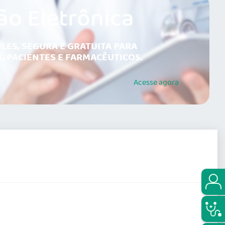
ão Eletrônica
LES, SEGURA E GRATUITA PARA
, PACIENTES E FARMACÊUTICOS.
Acesse
agora