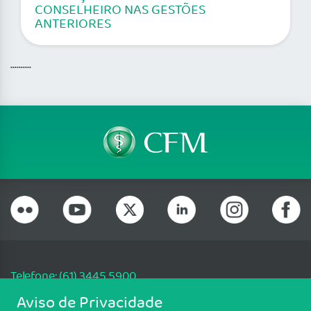
CONSELHEIRO NAS GESTÕES
ANTERIORES
..........
Telefone: (61) 3445 5900
Email: cfm@portalmedico.org.br
Aviso de Privacidade