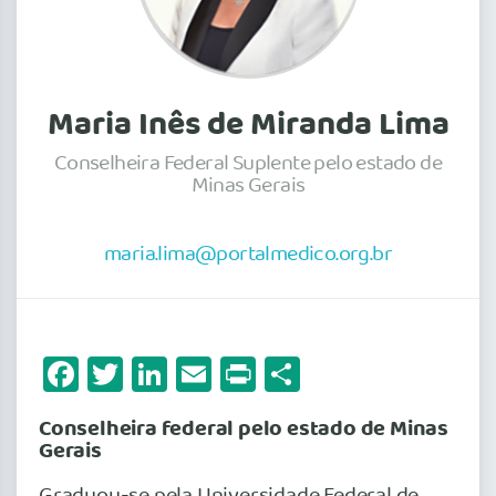
Maria Inês de Miranda Lima
Conselheira Federal Suplente pelo estado de
Minas Gerais
maria.lima@portalmedico.org.br
Facebook
Twitter
LinkedIn
Email
Print
Share
Conselheira federal pelo estado de Minas
Gerais
Graduou-se pela Universidade Federal de