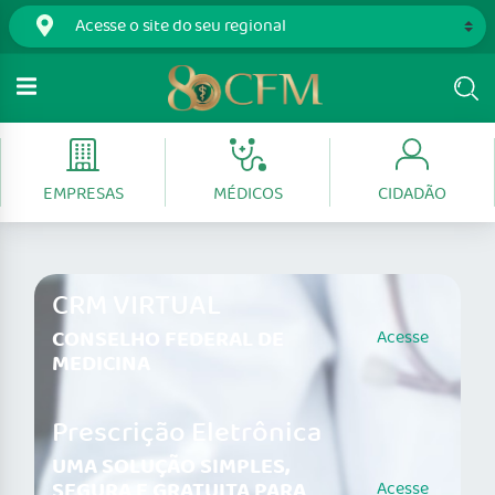
EMPRESAS
MÉDICOS
CIDADÃO
CRM VIRTUAL
CONSELHO FEDERAL DE
Acesse
MEDICINA
Prescrição Eletrônica
UMA SOLUÇÃO SIMPLES,
SEGURA E GRATUITA PARA
Acesse