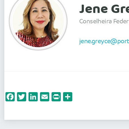
Jene Gr
Conselheira Feder
jene.greyce@port
Facebook
Twitter
LinkedIn
Email
Print
Share