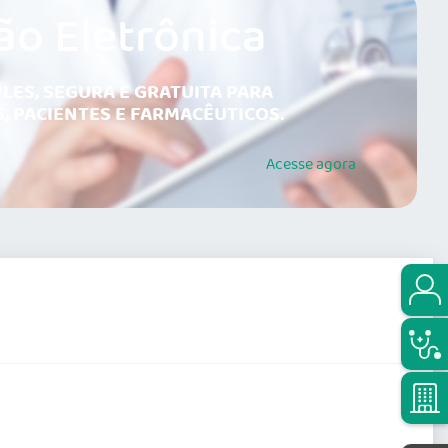
ão Eletrônica
LES, SEGURA E GRATUITA PARA
, PACIENTES E FARMACÊUTICOS.
Acesse
agora