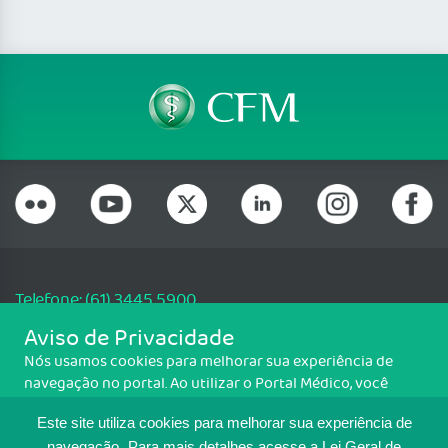
Telefone: (61) 3445 5900
Email: cfm@portalmedico.org.br
Aviso de Privacidade
SGAS 616, Conjunto D, Lote 115, L2 Sul, Brasília/DF - CEP: 70200-760 -
Nós usamos cookies para melhorar sua experiência de
CNPJ: 33.583.550/0001-30
navegação no portal. Ao utilizar o Portal Médico, você
Copyright CFM. Todos os direitos reservados.
concorda com a política de monitoramento de cookies.
Este site utiliza cookies para melhorar sua experiência de
Para ter mais informações sobre como isso é feito, acesse
navegação.
Para mais detalhes,acesse a Lei Geral de