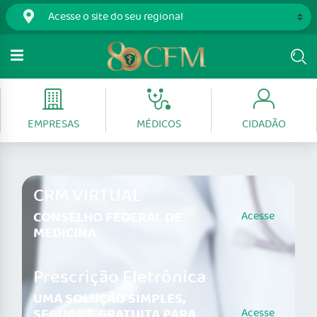
EMPRESAS
MÉDICOS
CIDADÃO
CRM VIRTUAL
CONSELHO FEDERAL DE
Acesse
MEDICINA
Prescrição Eletrônica
UMA SOLUÇÃO SIMPLES,
SEGURA E GRATUITA PARA
Acesse