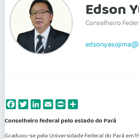
Edson Y
Conselheiro Feder
edson.yasojima@p
Facebook
Twitter
LinkedIn
Email
Print
Share
Conselheiro federal pelo estado do Pará
Graduou-se pela Universidade Federal do Pará em 19