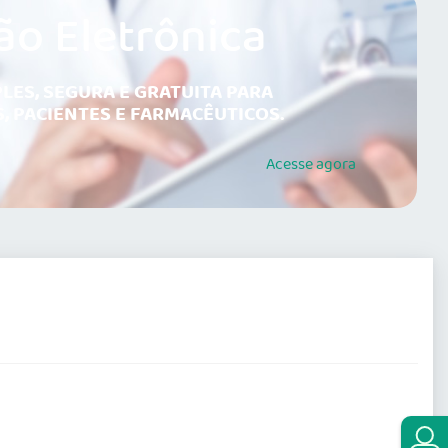
ão Eletrônica
LES, SEGURA E GRATUITA PARA
, PACIENTES E FARMACÊUTICOS.
Acesse
agora