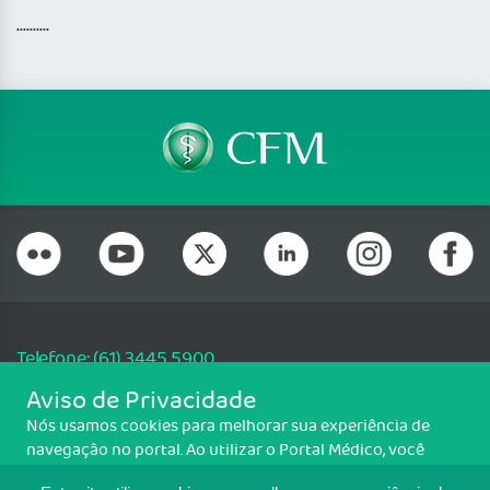
..........
Telefone: (61) 3445 5900
Email: cfm@portalmedico.org.br
Aviso de Privacidade
SGAS 616, Conjunto D, Lote 115, L2 Sul, Brasília/DF - CEP: 70200-760 -
Nós usamos cookies para melhorar sua experiência de
CNPJ: 33.583.550/0001-30
navegação no portal. Ao utilizar o Portal Médico, você
Copyright CFM. Todos os direitos reservados.
concorda com a política de monitoramento de cookies.