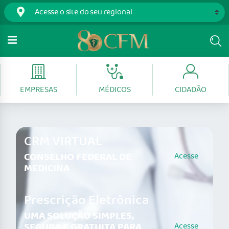
EMPRESAS
MÉDICOS
CIDADÃO
CRM VIRTUAL
CONSELHO FEDERAL DE
Acesse
MEDICINA
Prescrição Eletrônica
UMA SOLUÇÃO SIMPLES,
SEGURA E GRATUITA PARA
Acesse