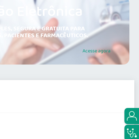
ão Eletrônica
LES, SEGURA E GRATUITA PARA
, PACIENTES E FARMACÊUTICOS.
Acesse
agora