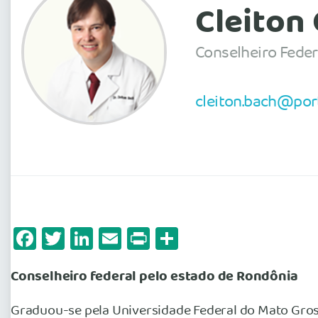
Cleiton
Conselheiro Feder
cleiton.bach@por
Facebook
Twitter
LinkedIn
Email
Print
Share
Conselheiro federal pelo estado de Rondônia
Graduou-se pela Universidade Federal do Mato Gros