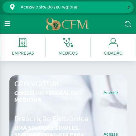
EMPRESAS
MÉDICOS
CIDADÃO
CRM VIRTUAL
CONSELHO FEDERAL DE
Acesse
MEDICINA
Prescrição Eletrônica
UMA SOLUÇÃO SIMPLES,
SEGURA E GRATUITA PARA
Acesse