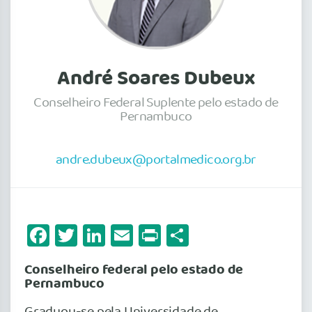
André Soares Dubeux
Conselheiro Federal Suplente pelo estado de
Pernambuco
andre.dubeux@portalmedico.org.br
Facebook
Twitter
LinkedIn
Email
Print
Share
Conselheiro federal pelo estado de
Pernambuco
Graduou-se pela Universidade de