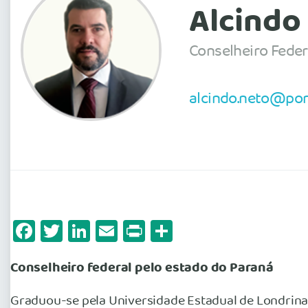
Alcindo
Conselheiro Feder
alcindo.neto@por
Facebook
Twitter
LinkedIn
Email
Print
Share
Conselheiro federal pelo estado do Paraná
Graduou-se pela Universidade Estadual de Londrina 