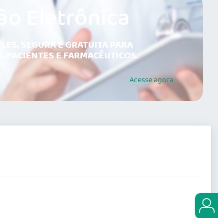
ão Eletrônica
LES, SEGURA E GRATUITA PARA
, PACIENTES E FARMACÊUTICOS.
Acesse
agora