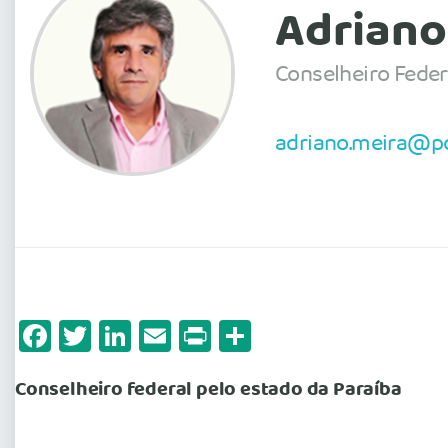
Adriano
Conselheiro Feder
adriano.meira@po
Facebook
Twitter
LinkedIn
Email
Print
Share
Conselheiro federal pelo estado da Paraíba