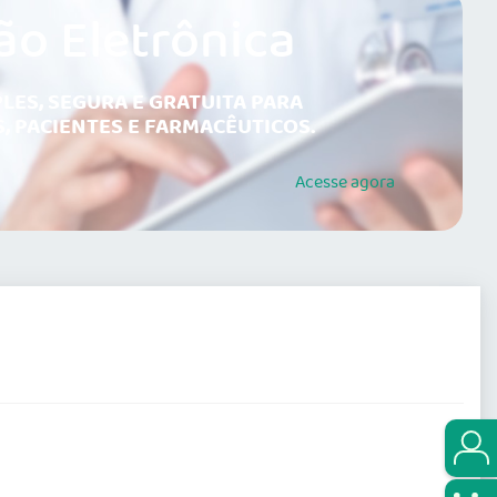
ão Eletrônica
LES, SEGURA E GRATUITA PARA
, PACIENTES E FARMACÊUTICOS.
Acesse
agora