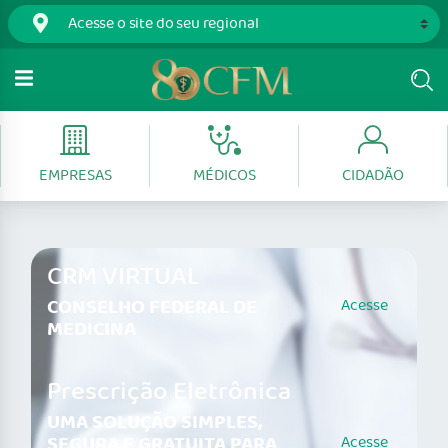
EMPRESAS
MÉDICOS
CIDADÃO
CRM VIRTUAL
CONSELHO FEDERAL DE
Acesse
MEDICINA
Prescrição Eletrônica
UMA SOLUÇÃO SIMPLES,
SEGURA E GRATUITA PARA
Acesse