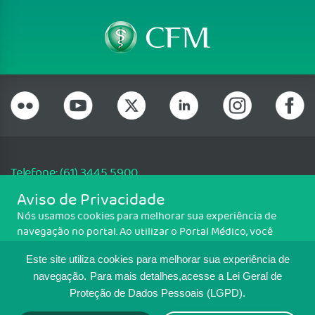
Telefone: (61) 3445 5900
Email: cfm@portalmedico.org.br
Aviso de Privacidade
SGAS 616, Conjunto D, Lote 115, L2 Sul, Brasília/DF - CEP: 70200-760 -
Nós usamos cookies para melhorar sua experiência de
CNPJ: 33.583.550/0001-30
navegação no portal. Ao utilizar o Portal Médico, você
Copyright CFM. Todos os direitos reservados.
concorda com a política de monitoramento de cookies.
Este site utiliza cookies para melhorar sua experiência de
Para ter mais informações sobre como isso é feito, acesse
MAPA DO SITE
Política de cookies
. Se você concorda, clique em ACEITO.
navegação.
Para mais detalhes,acesse a Lei Geral de
Proteção de Dados Pessoais (LGPD).
TRANSPARÊNCIA E PRESTAÇÃO DE