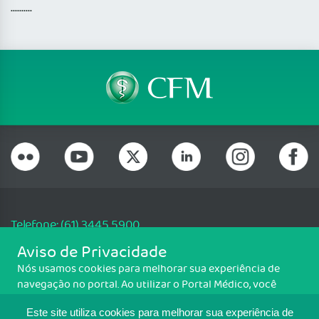
..........
Telefone: (61) 3445 5900
Email: cfm@portalmedico.org.br
Aviso de Privacidade
SGAS 616, Conjunto D, Lote 115, L2 Sul, Brasília/DF - CEP: 70200-760 -
Nós usamos cookies para melhorar sua experiência de
CNPJ: 33.583.550/0001-30
navegação no portal. Ao utilizar o Portal Médico, você
Copyright CFM. Todos os direitos reservados.
concorda com a política de monitoramento de cookies.
Este site utiliza cookies para melhorar sua experiência de
Para ter mais informações sobre como isso é feito, acesse