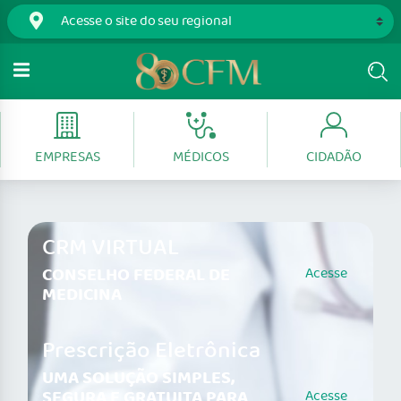
EMPRESAS
MÉDICOS
CIDADÃO
CRM VIRTUAL
CONSELHO FEDERAL DE
Acesse
MEDICINA
Prescrição Eletrônica
UMA SOLUÇÃO SIMPLES,
SEGURA E GRATUITA PARA
Acesse