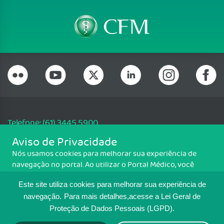
Telefone: (61) 3445 5900
Email: cfm@portalmedico.org.br
Aviso de Privacidade
SGAS 616, Conjunto D, Lote 115, L2 Sul, Brasília/DF - CEP: 70200-760 -
Nós usamos cookies para melhorar sua experiência de
CNPJ: 33.583.550/0001-30
navegação no portal. Ao utilizar o Portal Médico, você
Copyright CFM. Todos os direitos reservados.
concorda com a política de monitoramento de cookies.
Este site utiliza cookies para melhorar sua experiência de
Para ter mais informações sobre como isso é feito, acesse
MAPA DO SITE
Política de cookies
. Se você concorda, clique em ACEITO.
navegação.
Para mais detalhes,acesse a Lei Geral de
Proteção de Dados Pessoais (LGPD).
TRANSPARÊNCIA E PRESTAÇÃO DE