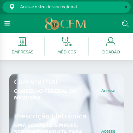
EMPRESAS
MÉDICOS
CIDADÃO
CRM VIRTUAL
CONSELHO FEDERAL DE
Acesse
MEDICINA
Prescrição Eletrônica
UMA SOLUÇÃO SIMPLES,
SEGURA E GRATUITA PARA
Acesse