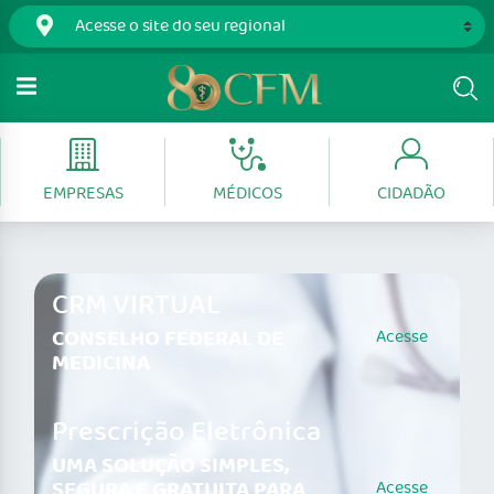
EMPRESAS
MÉDICOS
CIDADÃO
CRM VIRTUAL
CONSELHO FEDERAL DE
Acesse
MEDICINA
Prescrição Eletrônica
UMA SOLUÇÃO SIMPLES,
SEGURA E GRATUITA PARA
Acesse