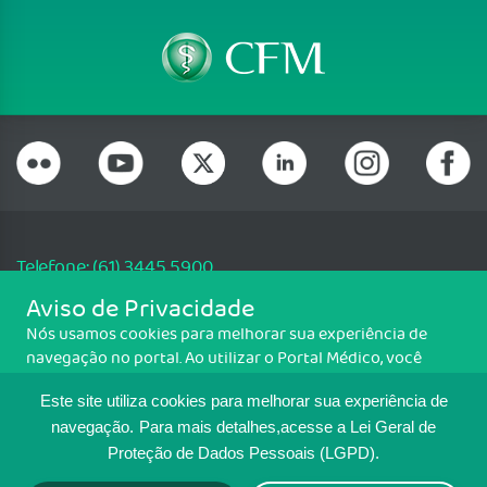
Telefone: (61) 3445 5900
Email: cfm@portalmedico.org.br
Aviso de Privacidade
SGAS 616, Conjunto D, Lote 115, L2 Sul, Brasília/DF - CEP: 70200-760 -
Nós usamos cookies para melhorar sua experiência de
CNPJ: 33.583.550/0001-30
navegação no portal. Ao utilizar o Portal Médico, você
Copyright CFM. Todos os direitos reservados.
concorda com a política de monitoramento de cookies.
Este site utiliza cookies para melhorar sua experiência de
Para ter mais informações sobre como isso é feito, acesse
MAPA DO SITE
Política de cookies
. Se você concorda, clique em ACEITO.
navegação.
Para mais detalhes,acesse a Lei Geral de
Proteção de Dados Pessoais (LGPD).
TRANSPARÊNCIA E PRESTAÇÃO DE