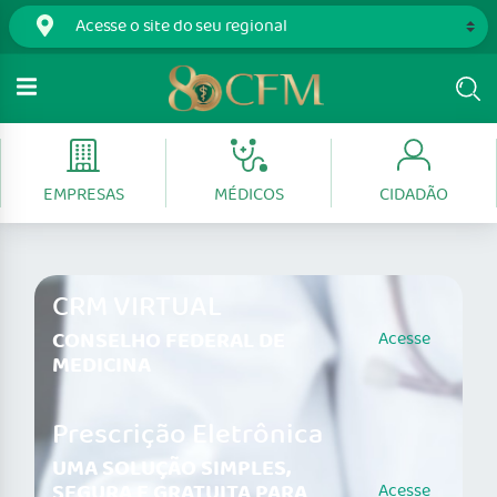
EMPRESAS
MÉDICOS
CIDADÃO
CRM VIRTUAL
CONSELHO FEDERAL DE
Acesse
MEDICINA
Prescrição Eletrônica
UMA SOLUÇÃO SIMPLES,
SEGURA E GRATUITA PARA
Acesse