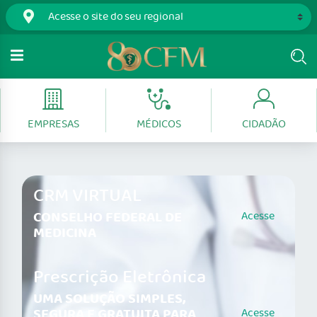
EMPRESAS
MÉDICOS
CIDADÃO
CRM VIRTUAL
CONSELHO FEDERAL DE
Acesse
MEDICINA
Prescrição Eletrônica
UMA SOLUÇÃO SIMPLES,
SEGURA E GRATUITA PARA
Acesse