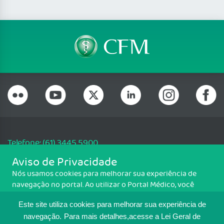
Telefone: (61) 3445 5900
Email: cfm@portalmedico.org.br
Aviso de Privacidade
SGAS 616, Conjunto D, Lote 115, L2 Sul, Brasília/DF - CEP: 70200-760 -
Nós usamos cookies para melhorar sua experiência de
CNPJ: 33.583.550/0001-30
navegação no portal. Ao utilizar o Portal Médico, você
Copyright CFM. Todos os direitos reservados.
concorda com a política de monitoramento de cookies.
Este site utiliza cookies para melhorar sua experiência de
Para ter mais informações sobre como isso é feito, acesse
MAPA DO SITE
Política de cookies
. Se você concorda, clique em ACEITO.
navegação.
Para mais detalhes,acesse a Lei Geral de