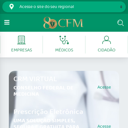
EMPRESAS
MÉDICOS
CIDADÃO
CRM VIRTUAL
CONSELHO FEDERAL DE
Acesse
MEDICINA
Prescrição Eletrônica
UMA SOLUÇÃO SIMPLES,
SEGURA E GRATUITA PARA
Acesse