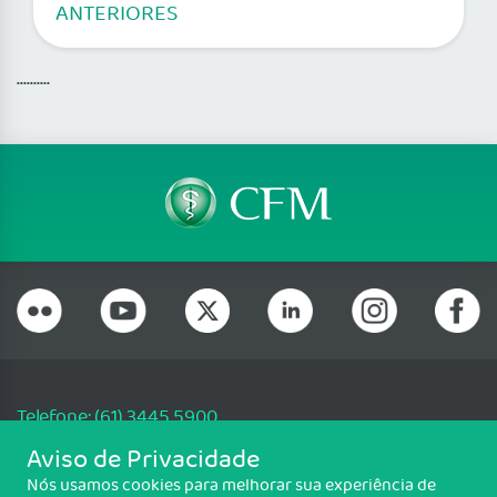
ANTERIORES
..........
Telefone: (61) 3445 5900
Email: cfm@portalmedico.org.br
Aviso de Privacidade
SGAS 616, Conjunto D, Lote 115, L2 Sul, Brasília/DF - CEP: 70200-760 -
Nós usamos cookies para melhorar sua experiência de