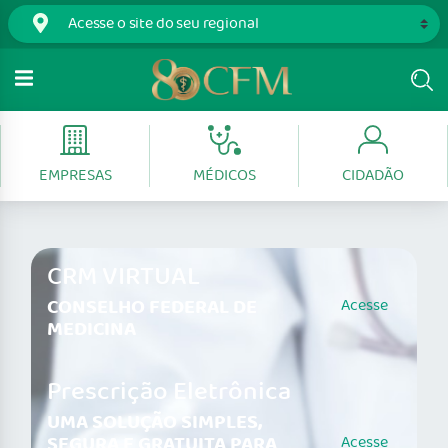
EMPRESAS
MÉDICOS
CIDADÃO
CRM VIRTUAL
CONSELHO FEDERAL DE
Acesse
MEDICINA
Prescrição Eletrônica
UMA SOLUÇÃO SIMPLES,
SEGURA E GRATUITA PARA
Acesse