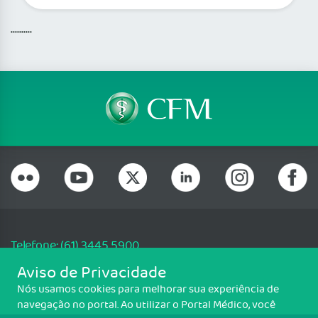
..........
Telefone: (61) 3445 5900
Email: cfm@portalmedico.org.br
Aviso de Privacidade
SGAS 616, Conjunto D, Lote 115, L2 Sul, Brasília/DF - CEP: 70200-760 -
Nós usamos cookies para melhorar sua experiência de
CNPJ: 33.583.550/0001-30
navegação no portal. Ao utilizar o Portal Médico, você