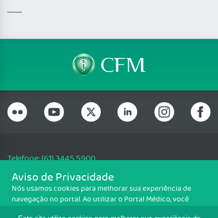
..........
Telefone: (61) 3445 5900
Email: cfm@portalmedico.org.br
Aviso de Privacidade
SGAS 616, Conjunto D, Lote 115, L2 Sul, Brasília/DF - CEP: 70200-760 -
Nós usamos cookies para melhorar sua experiência de
CNPJ: 33.583.550/0001-30
navegação no portal. Ao utilizar o Portal Médico, você
Copyright CFM. Todos os direitos reservados.
concorda com a política de monitoramento de cookies.