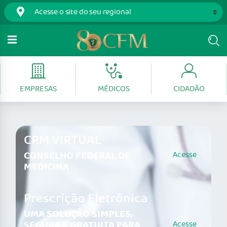
EMPRESAS
MÉDICOS
CIDADÃO
CRM VIRTUAL
CONSELHO FEDERAL DE
Acesse
MEDICINA
Prescrição Eletrônica
UMA SOLUÇÃO SIMPLES,
SEGURA E GRATUITA PARA
Acesse