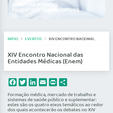
CONECTAR MÉDICOS,
PACIENTES E FARMACÊUTICOS.
INÍCIO
EVENTOS
XIV ENCONTRO NACIONAL DAS ENTIDADES MÉDICAS (ENEM)
XIV Encontro Nacional das
Entidades Médicas (Enem)
Facebook
Twitter
LinkedIn
Email
Print
Share
Formação médica, mercado de trabalho e
sistemas de saúde público e suplementar:
estes são os quatro eixos temáticos ao redor
dos quais acontecerão os debates no XIV