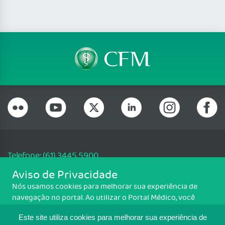
Telefone: (61) 3445 5900
Email: cfm@portalmedico.org.br
Aviso de Privacidade
SGAS 616, Conjunto D, Lote 115, L2 Sul, Brasília/DF - CEP: 70200-760 -
Nós usamos cookies para melhorar sua experiência de
CNPJ: 33.583.550/0001-30
navegação no portal. Ao utilizar o Portal Médico, você
Copyright CFM. Todos os direitos reservados.
concorda com a política de monitoramento de cookies.
Este site utiliza cookies para melhorar sua experiência de
Para ter mais informações sobre como isso é feito, acesse