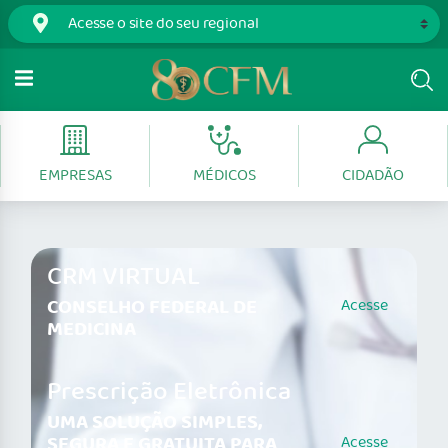
EMPRESAS
MÉDICOS
CIDADÃO
CRM VIRTUAL
CONSELHO FEDERAL DE
Acesse
MEDICINA
Prescrição Eletrônica
UMA SOLUÇÃO SIMPLES,
SEGURA E GRATUITA PARA
Acesse