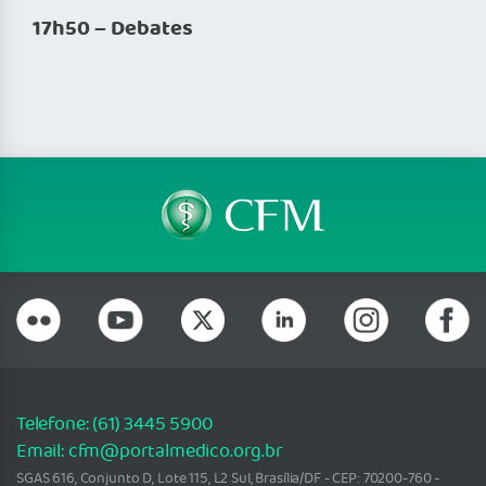
17h50 – Debates
Telefone: (61) 3445 5900
Email: cfm@portalmedico.org.br
SGAS 616, Conjunto D, Lote 115, L2 Sul, Brasília/DF - CEP: 70200-760 -