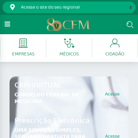
EMPRESAS
MÉDICOS
CIDADÃO
CRM VIRTUAL
CONSELHO FEDERAL DE
Acesse
MEDICINA
Prescrição Eletrônica
UMA SOLUÇÃO SIMPLES,
SEGURA E GRATUITA PARA
Acesse