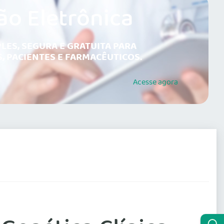
ão Eletrônica
LES, SEGURA E GRATUITA PARA
, PACIENTES E FARMACÊUTICOS.
Acesse
agora