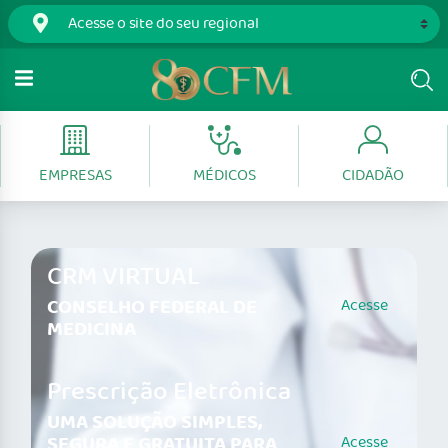
EMPRESAS
MÉDICOS
CIDADÃO
CRM VIRTUAL
CONSELHO FEDERAL DE
Acesse
MEDICINA
Prescrição Eletrônica
UMA SOLUÇÃO SIMPLES,
SEGURA E GRATUITA PARA
Acesse