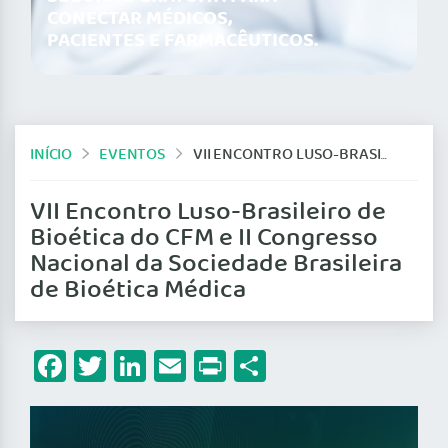
CONECTAR MÉDICOS,
PACIENTES E FARMACÊUTICOS.
INÍCIO
EVENTOS
VII ENCONTRO LUSO-BRASILEIRO DE BIOÉTICA DO CFM E II CONGRESSO NACIONAL DA SOCIEDADE BRASILEIRA DE BIOÉTICA MÉDICA
VII Encontro Luso-Brasileiro de
Bioética do CFM e II Congresso
Nacional da Sociedade Brasileira
de Bioética Médica
Facebook
Twitter
LinkedIn
Email
Print
Share