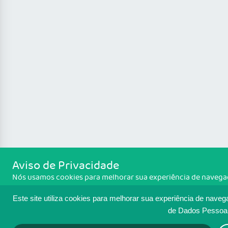
Aviso de Privacidade
Nós usamos cookies para melhorar sua experiência de navegação
concorda com a política de monitoramento de cookies. Para te
Política de cookies
. Se você concorda, clique em ACEITO.
Este site utiliza cookies para melhorar sua experiência de naveg
de Dados Pessoa