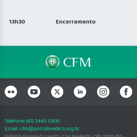
13h30 Encerramento
Telefone: (61) 3445 5900
Email: cfm@portalmedico.org.br
SGAS 616, Conjunto D, Lote 115, L2 Sul, Brasília/DF - CEP: 70200-760 -