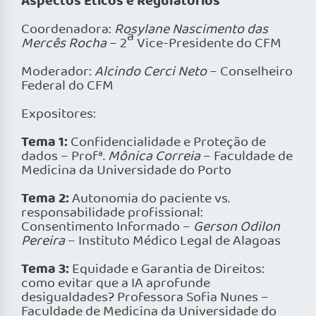
Aspectos Éticos e Regulatórios
Coordenadora:
Rosylane Nascimento das
a
Mercês Rocha
– 2
Vice-Presidente do CFM
Moderador:
Alcindo Cerci Neto
– Conselheiro
Federal do CFM
Expositores:
Tema 1:
Confidencialidade e Proteção de
dados – Profª.
Mônica Correia
– Faculdade de
Medicina da Universidade do Porto
Tema 2:
Autonomia do paciente vs.
responsabilidade profissional:
Consentimento Informado –
Gerson Odilon
Pereira
– Instituto Médico Legal de Alagoas
Tema 3:
Equidade e Garantia de Direitos:
como evitar que a IA aprofunde
desigualdades? Professora Sofia Nunes –
Faculdade de Medicina da Universidade do